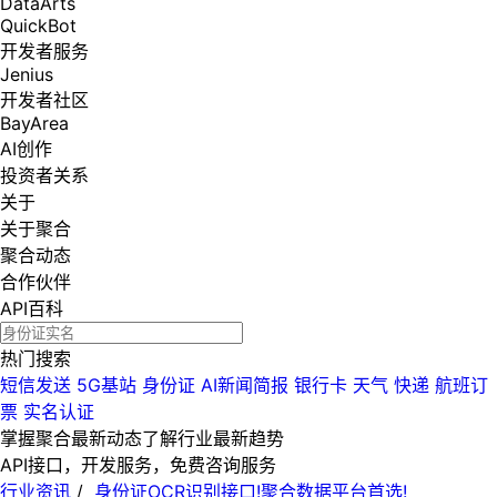
DataArts
QuickBot
开发者服务
Jenius
开发者社区
BayArea
AI创作
投资者关系
关于
关于聚合
聚合动态
合作伙伴
API百科
热门搜索
短信发送
5G基站
身份证
AI新闻简报
银行卡
天气
快递
航班订
票
实名认证
掌握聚合最新动态
了解行业最新趋势
API接口，开发服务，免费咨询服务
行业资讯
/
身份证OCR识别接口!聚合数据平台首选!