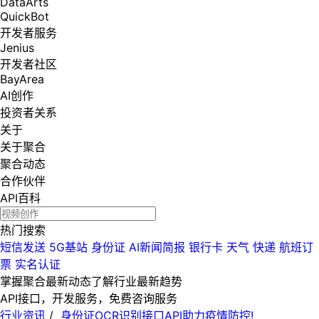
DataArts
QuickBot
开发者服务
Jenius
开发者社区
BayArea
AI创作
投资者关系
关于
关于聚合
聚合动态
合作伙伴
API百科
热门搜索
短信发送
5G基站
身份证
AI新闻简报
银行卡
天气
快递
航班订
票
实名认证
掌握聚合最新动态
了解行业最新趋势
API接口，开发服务，免费咨询服务
行业资讯
/
身份证OCR识别接口API助力疫情防控!