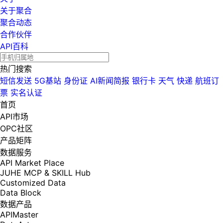
关于聚合
聚合动态
合作伙伴
API百科
热门搜索
短信发送
5G基站
身份证
AI新闻简报
银行卡
天气
快递
航班订
票
实名认证
首页
API市场
OPC社区
产品矩阵
数据服务
API Market Place
JUHE MCP & SKILL Hub
Customized Data
Data Block
数据产品
APIMaster