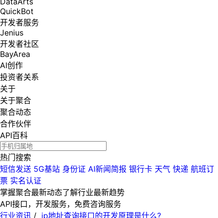
DataArts
QuickBot
开发者服务
Jenius
开发者社区
BayArea
AI创作
投资者关系
关于
关于聚合
聚合动态
合作伙伴
API百科
热门搜索
短信发送
5G基站
身份证
AI新闻简报
银行卡
天气
快递
航班订
票
实名认证
掌握聚合最新动态
了解行业最新趋势
API接口，开发服务，免费咨询服务
行业资讯
/
ip地址查询接口的开发原理是什么?