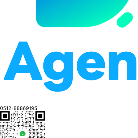
0512-88869195