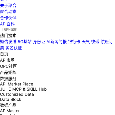
关于聚合
聚合动态
合作伙伴
API百科
热门搜索
短信发送
5G基站
身份证
AI新闻简报
银行卡
天气
快递
航班订
票
实名认证
首页
API市场
OPC社区
产品矩阵
数据服务
API Market Place
JUHE MCP & SKILL Hub
Customized Data
Data Block
数据产品
APIMaster