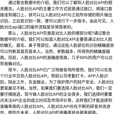
通过聚合数据中的介绍，我们可以了解到人脸对比API的相
关概念。人脸对比API的主要工作方式就是通过接口，将接口直
接连到端口上，就可以让人脸对比API与之前所存储的照片做出
识别，之后若识别一致，便可以进行下一步指令。由此可见，人
脸对比api接口的操作流程是非常简单的。
那么，人脸对比API究竟是对比人脸的哪部分呢?通过聚合
数据中的介绍，我们可以知道人脸对比API主要是通过对比人脸
的瞳孔、眉毛、鼻子等部位，通过这些人脸部位的识别精确度就
可以判断其是否是本人。当然，参数越多，所得到的精确度越
高。目前，人脸对比API的准确度很高，几乎99%的用户可以达
到准确对比。
现今，人脸对比API已广泛地被各地所使用，我们可以在各
个行业中见到人脸对比API，例如公司考勤打卡，APP人脸识
别，除此之外，在金融业，为了保护用户的财产安全，人脸对比
更是屡见不鲜。当然，如果我们要选择人脸对比API，我们一定
要仔细挑选，现今做人脸对比API的企业很多，我们选择时要重
点关注API企业的成立时间及市场评价等，这样我们才能选择到
准确率高的人脸对比API。人脸对比API也在不断的研发并改进
中，相信在未来，人脸对比API的准确率将会越来越高。