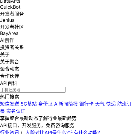
DataArts
QuickBot
开发者服务
Jenius
开发者社区
BayArea
AI创作
投资者关系
关于
关于聚合
聚合动态
合作伙伴
API百科
热门搜索
短信发送
5G基站
身份证
AI新闻简报
银行卡
天气
快递
航班订
票
实名认证
掌握聚合最新动态
了解行业最新趋势
API接口，开发服务，免费咨询服务
行业资讯
/
人脸对比API是什么?它有什么功能?