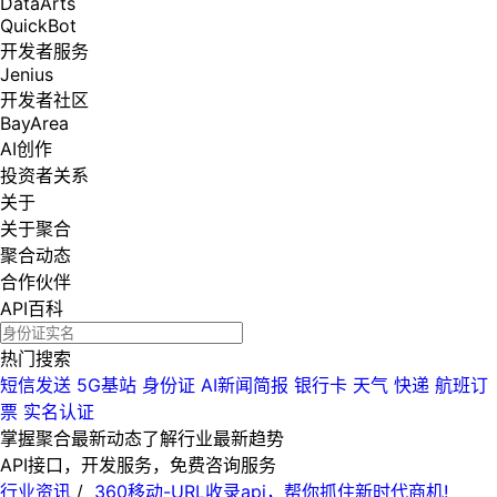
DataArts
QuickBot
开发者服务
Jenius
开发者社区
BayArea
AI创作
投资者关系
关于
关于聚合
聚合动态
合作伙伴
API百科
热门搜索
短信发送
5G基站
身份证
AI新闻简报
银行卡
天气
快递
航班订
票
实名认证
掌握聚合最新动态
了解行业最新趋势
API接口，开发服务，免费咨询服务
行业资讯
/
360移动-URL收录api，帮你抓住新时代商机!