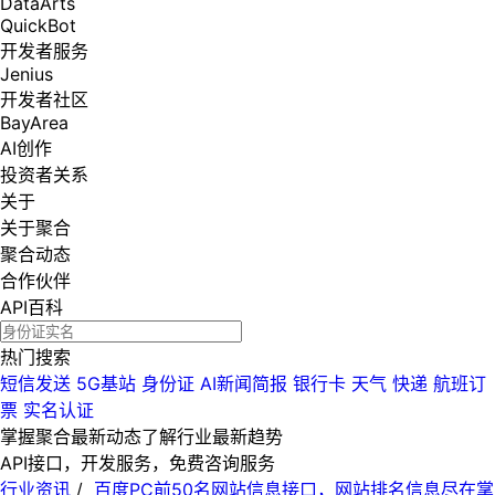
DataArts
QuickBot
开发者服务
Jenius
开发者社区
BayArea
AI创作
投资者关系
关于
关于聚合
聚合动态
合作伙伴
API百科
热门搜索
短信发送
5G基站
身份证
AI新闻简报
银行卡
天气
快递
航班订
票
实名认证
掌握聚合最新动态
了解行业最新趋势
API接口，开发服务，免费咨询服务
行业资讯
/
百度PC前50名网站信息接口，网站排名信息尽在掌