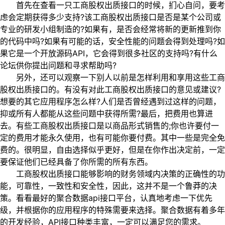
首先在查看一只工商股权出质接口的时候，扪心自问，要考
虑会定期获得多少支持?该工商股权出质接口是否是某个公司或
专业的研发小组制造的?如果有，是否会经常将新的更新推到你
的代码中吗?如果有可能的话，安全性能的问题会得到处理吗?如
果它是一个开放源码API，它会得到很多社区的支持吗?有什么
论坛供你提出问题和寻求帮助吗?
另外，还可以观察一下别人以前是怎样利用和享用这些工商
股权出质接口的。有没有对此工商股权出质接口的意见或建议?
想要的其它应用程序怎么样?人们是否曾经遇到过这样的问题，
抑或所有人都能从这些问题中获得所需?最后，把费用也算进
去。有些工商股权出质接口是以商品形式销售的;你也许要付一
定的费用才能永久使用，也有可能你要付费。其中一些是完全免
费的。很明显，自由选择似乎更好，但是在你作出决定前，一定
要保证他们已经具备了你所需的所有东西。
工商股权出质接口能够影响的财务领域内决策的正确性的功
能，可靠性，一致性和安全性，因此，这并不是一个鲁莽的决
策。看看最好的聚合数据api接口平台，认真地考虑一下优先
级，并根据你的应用程序的特殊需要来选择。聚合数据有着多年
的开发经验，API接口种类丰富，一定可以满足您的需求。