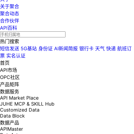
关于聚合
聚合动态
合作伙伴
API百科
热门搜索
短信发送
5G基站
身份证
AI新闻简报
银行卡
天气
快递
航班订
票
实名认证
首页
API市场
OPC社区
产品矩阵
数据服务
API Market Place
JUHE MCP & SKILL Hub
Customized Data
Data Block
数据产品
APIMaster