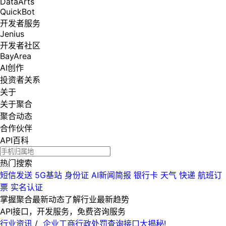
DataArts
QuickBot
开发者服务
Jenius
开发者社区
BayArea
AI创作
投资者关系
关于
关于聚合
聚合动态
合作伙伴
API百科
热门搜索
短信发送
5G基站
身份证
AI新闻简报
银行卡
天气
快递
航班订
票
实名认证
掌握聚合最新动态
了解行业最新趋势
API接口，开发服务，免费咨询服务
行业资讯
/
企业工商行政处罚查询接口大揭秘!