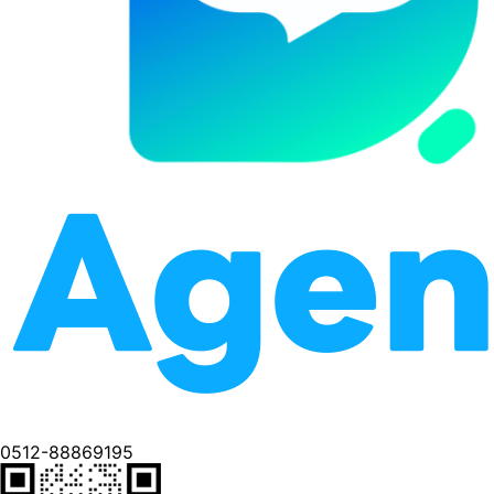
0512-88869195