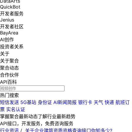
DataArts
QuickBot
开发者服务
Jenius
开发者社区
BayArea
AI创作
投资者关系
关于
关于聚合
聚合动态
合作伙伴
API百科
热门搜索
短信发送
5G基站
身份证
AI新闻简报
银行卡
天气
快递
航班订
票
实名认证
掌握聚合最新动态
了解行业最新趋势
API接口，开发服务，免费咨询服务
行业资讯
/
关于企业建筑资质资格查询接口你知多少?