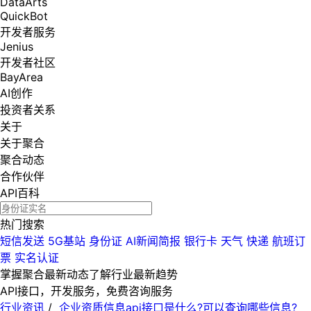
DataArts
QuickBot
开发者服务
Jenius
开发者社区
BayArea
AI创作
投资者关系
关于
关于聚合
聚合动态
合作伙伴
API百科
热门搜索
短信发送
5G基站
身份证
AI新闻简报
银行卡
天气
快递
航班订
票
实名认证
掌握聚合最新动态
了解行业最新趋势
API接口，开发服务，免费咨询服务
行业资讯
/
企业资质信息api接口是什么?可以查询哪些信息?