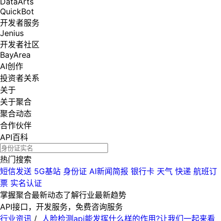
DataArts
QuickBot
开发者服务
Jenius
开发者社区
BayArea
AI创作
投资者关系
关于
关于聚合
聚合动态
合作伙伴
API百科
热门搜索
短信发送
5G基站
身份证
AI新闻简报
银行卡
天气
快递
航班订
票
实名认证
掌握聚合最新动态
了解行业最新趋势
API接口，开发服务，免费咨询服务
行业资讯
/
人脸检测api能发挥什么样的作用?让我们一起来看