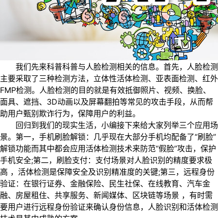
我们先来科普科普与人脸检测相关的信息。首先，人脸检测
主要采取了三种检测方法，立体性活体检测、亚表面检测、红外
FMP检测。人脸检测的目的就是有效抵御照片、视频、换脸、
面具、遮挡、3D动画以及屏幕翻拍等常见的攻击手段，从而帮
助用户甄别欺诈行为，保障用户的利益。
回归到我们的现实生活，小编接下来给大家列举三个应用场
景。第一，手机刷脸解锁：几乎现在大部分手机均配备了“刷脸”
解锁功能而其中都会应用活体检测技术来防范“假脸”攻击，保护
手机安全;第二，刷脸支付：支付场景对人脸识别的精度要求极
高 ，活体检测是保障安全及识别精准度的关键;第三，远程身份
验证：在银行证券、金融保险、民生社保、在线教育、汽车金
融、房屋租住、共享服务、新闻媒体、区块链等场景 ，有时需
要用户进行远程身份验证来确认身份信息，人脸识别和活体检测