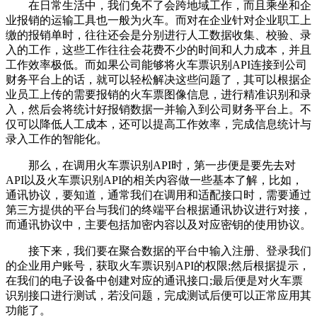
在日常生活中，我们免不了会跨地域工作，而且乘坐和企
业报销的运输工具也一般为火车。而对在企业针对企业职工上
缴的报销单时，往往还会是分别进行人工数据收集、校验、录
入的工作，这些工作往往会花费不少的时间和人力成本，并且
工作效率极低。而如果公司能够将火车票识别API连接到公司
财务平台上的话，就可以轻松解决这些问题了，其可以根据企
业员工上传的需要报销的火车票图像信息，进行精准识别和录
入，然后会将统计好报销数据一并输入到公司财务平台上。不
仅可以降低人工成本，还可以提高工作效率，完成信息统计与
录入工作的智能化。
那么，在调用火车票识别API时，第一步便是要先去对
API以及火车票识别API的相关内容做一些基本了解，比如，
通讯协议，要知道，通常我们在调用和适配接口时，需要通过
第三方提供的平台与我们的终端平台根据通讯协议进行对接，
而通讯协议中，主要包括加密内容以及对应密钥的使用协议。
接下来，我们要在聚合数据的平台中输入注册、登录我们
的企业用户账号，获取火车票识别API的权限;然后根据提示，
在我们的电子设备中创建对应的通讯接口;最后便是对火车票
识别接口进行测试，若没问题，完成测试后便可以正常应用其
功能了。