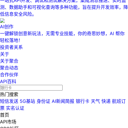
一站式API开发、调试和测试解决方案，集成消息推送、实时监
测、数据助手和可视化查询等多种功能，旨在提升开发效率，降
低信息安全风险。
AI创作
一键解锁创意新玩法，无需专业技能，你的奇思妙想，AI 帮你
轻松落地！
投资者关系
关于
关于聚合
聚合动态
合作伙伴
API百科
热门搜索
短信发送
5G基站
身份证
AI新闻简报
银行卡
天气
快递
航班订
票
实名认证
首页
API市场