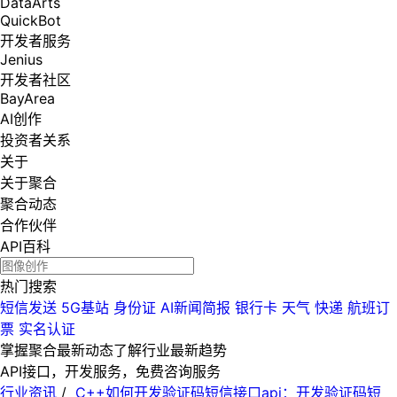
DataArts
QuickBot
开发者服务
Jenius
开发者社区
BayArea
AI创作
投资者关系
关于
关于聚合
聚合动态
合作伙伴
API百科
热门搜索
短信发送
5G基站
身份证
AI新闻简报
银行卡
天气
快递
航班订
票
实名认证
掌握聚合最新动态
了解行业最新趋势
API接口，开发服务，免费咨询服务
行业资讯
/
C++如何开发验证码短信接口api：开发验证码短