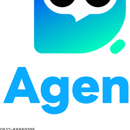
0512-88869195