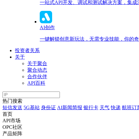
一站式API开发、调试和测试解决方案，集
AI创作
一键解锁创意新玩法，无需专业技能，你的奇思
投资者关系
关于
关于聚合
聚合动态
合作伙伴
API百科
热门搜索
短信发送
5G基站
身份证
AI新闻简报
银行卡
天气
快递
航班订
首页
API市场
OPC社区
产品矩阵