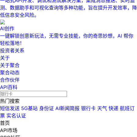
一站式API开发、调试和测试解决方案，集成消息推送、实时监
测、数据助手和可视化查询等多种功能，旨在提升开发效率，降
低信息安全风险。
AI创作
一键解锁创意新玩法，无需专业技能，你的奇思妙想，AI 帮你
轻松落地！
投资者关系
关于
关于聚合
聚合动态
合作伙伴
API百科
热门搜索
短信发送
5G基站
身份证
AI新闻简报
银行卡
天气
快递
航班订
票
实名认证
首页
API市场