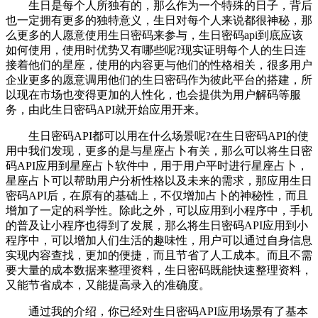
生日是每个人所独有的，那么作为一个特殊的日子，背后
也一定拥有更多的独特意义，生日对每个人来说都很神秘，那
么更多的人愿意使用生日密码来参与，生日密码api到底应该
如何使用，使用时优势又有哪些呢?现实证明每个人的生日连
接着他们的星座，使用的内容更与他们的性格相关，很多用户
企业更多的愿意调用他们的生日密码作为彼此平台的搭建，所
以现在市场也变得更加的人性化，也会提供为用户解码等服
务，由此生日密码API就开始应用开来。
生日密码API都可以用在什么场景呢?在生日密码API的使
用中我们发现，更多的是与星座占卜有关，那么可以将生日密
码API应用到星座占卜软件中，用于用户平时进行星座占卜，
星座占卜可以帮助用户分析性格以及未来的需求，那应用生日
密码API后，在原有的基础上，不仅增加占卜的神秘性，而且
增加了一定的科学性。除此之外，可以应用到小程序中，手机
的普及让小程序也得到了发展，那么将生日密码API应用到小
程序中，可以增加人们生活的趣味性，用户可以通过自身信息
实现内容查找，更加的便捷，而且节省了人工成本。而且不需
要大量的成本数据来整理资料，生日密码既能快速整理资料，
又能节省成本，又能提高录入的准确度。
通过我的介绍，你已经对生日密码API应用场景有了基本