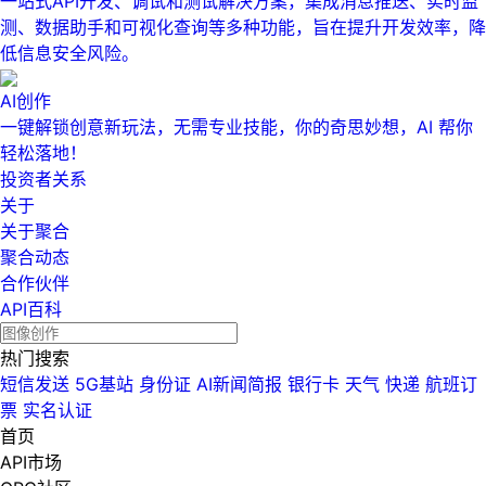
一站式API开发、调试和测试解决方案，集成消息推送、实时监
测、数据助手和可视化查询等多种功能，旨在提升开发效率，降
低信息安全风险。
AI创作
一键解锁创意新玩法，无需专业技能，你的奇思妙想，AI 帮你
轻松落地！
投资者关系
关于
关于聚合
聚合动态
合作伙伴
API百科
热门搜索
短信发送
5G基站
身份证
AI新闻简报
银行卡
天气
快递
航班订
票
实名认证
首页
API市场