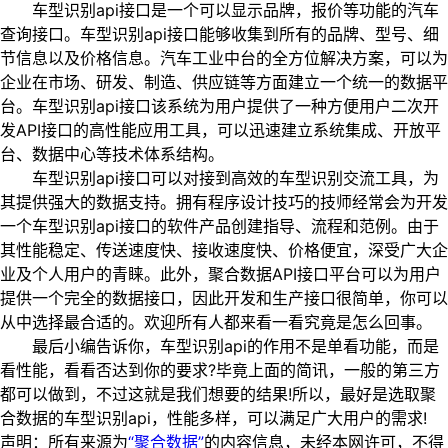
车型识别api接口是一个可以显示品牌，报价等功能的汽车
查询接口。车型识别api接口能够收集到所有的品牌、型号、细
节信息以及价格信息。汽车工业中台的全方位解决方案，可以为
企业在市场、研发、制造、供应链等方面建立一个统一的数据平
台。车型识别api接口该系统为用户提供了一种方便用户二次开
发API接口的高性能应用工具，可以迅速建立系统集成、开放平
台、数据中心等技术体系结构。
车型识别api接口可以对接到高效的车型识别交流工具，为
其提供强大的数据支持。拥有程序设计技巧的技师经常会为开发
一个车型识别api接口的软件产品创建指导、流程和范例。由于
其性能稳定、传送速度快、接收速度快、价格便宜，深受广大企
业及个人用户的青睐。此外，聚合数据API接口平台可以为用户
提供一个完全的数据接口，因此开发和生产接口很简单，你可以
从中选择最合适的。欢迎所有人都来看一看究竟是怎么回事。
最后小编告诉你，车型识别api的作用不是单看功能，而是
看性能，看看否达到你的要求?毕竟上面的简讯，一般的第三方
都可以做到，不过这就是我们想要的结果!所以，最好是选取聚
合数据的车型识别api，性能多样，可以满足广大用户的需求!
声明：所有来源为
“聚合数据”
的内容信息，未经本网许可，不得