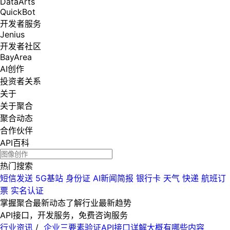
DataArts
QuickBot
开发者服务
Jenius
开发者社区
BayArea
AI创作
投资者关系
关于
关于聚合
聚合动态
合作伙伴
API百科
热门搜索
短信发送
5G基站
身份证
AI新闻简报
银行卡
天气
快递
航班订
票
实名认证
掌握聚合最新动态
了解行业最新趋势
API接口，开发服务，免费咨询服务
行业资讯
/
企业三要素验证API接口详解大概有哪些内容