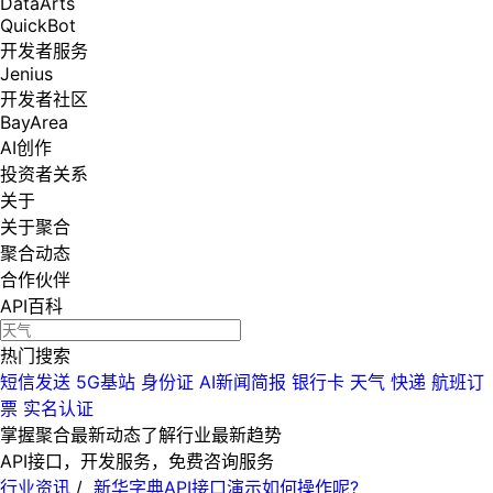
DataArts
QuickBot
开发者服务
Jenius
开发者社区
BayArea
AI创作
投资者关系
关于
关于聚合
聚合动态
合作伙伴
API百科
热门搜索
短信发送
5G基站
身份证
AI新闻简报
银行卡
天气
快递
航班订
票
实名认证
掌握聚合最新动态
了解行业最新趋势
API接口，开发服务，免费咨询服务
行业资讯
/
新华字典API接口演示如何操作呢?