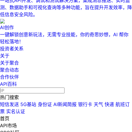
一站式API开发、调试和测试解决方案，集成消息推送、实时监
测、数据助手和可视化查询等多种功能，旨在提升开发效率，降
低信息安全风险。
AI创作
一键解锁创意新玩法，无需专业技能，你的奇思妙想，AI 帮你
轻松落地！
投资者关系
关于
关于聚合
聚合动态
合作伙伴
API百科
热门搜索
短信发送
5G基站
身份证
AI新闻简报
银行卡
天气
快递
航班订
票
实名认证
首页
API市场