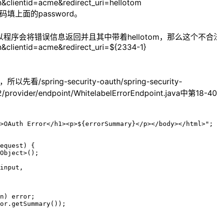
&clientid=acme&redirect_uri=hellotom
填上面的password。
法的值，所以程序会将错误信息返回并且其中带着hellotom，那么这
&clientid=acme&redirect_uri=${2334-1}
ring-security-oauth/spring-security-
h2/provider/endpoint/WhitelabelErrorEndpoint.java中第18-
>OAuth Error</h1><p>${errorSummary}</p></body></html>";

equest) {

Object>();

input,

n) error;

or.getSummary());
