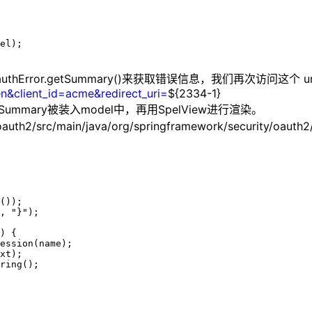
el);

hError.getSummary()来获取错误信息，我们再次访问这个 
en&client_id=acme&redirect_uri=
${2334-1}
rSummary被装入model中，再用SpelView进行渲染。
auth2/src/main/java/org/springframework/security/oaut
());

, "}");

) {

ession(name);

xt);

ring();
