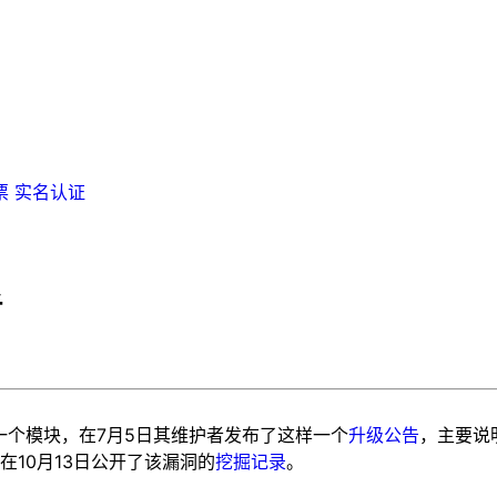
票
实名认证
析
全认证支持的一个模块，在7月5日其维护者发布了这样一个
升级公告
，主要说明
10月13日公开了该漏洞的
挖掘记录
。