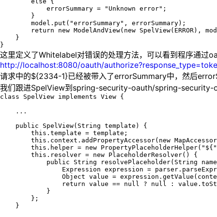
        else {

            errorSummary = "Unknown error";

        }

        model.put("errorSummary", errorSummary);

        return new ModelAndView(new SpelView(ERROR), mod
    }

}
这里定义了Whitelabel对错误的处理方法，可以看到程序通过oaut
http://localhost:8080/oauth/authorize?response_type=tok
请求中的${2334-1}已经被带入了errorSummary中，然后erro
我们跟进SpelView到spring-security-oauth/spring-security-o
class SpelView implements View {

    ...

    public SpelView(String template) {

        this.template = template;

        this.context.addPropertyAccessor(new MapAccessor
        this.helper = new PropertyPlaceholderHelper("${"
        this.resolver = new PlaceholderResolver() {

            public String resolvePlaceholder(String name
                Expression expression = parser.parseExpr
                Object value = expression.getValue(conte
                return value == null ? null : value.toSt
            }

        };

    }
