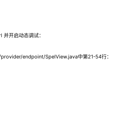
url 并开启动态调试：
h2/provider/endpoint/SpelView.java中第21-54行：