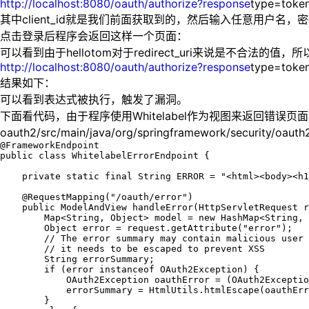
http://localhost:8080/oauth/authorize?response
type=token
其中client_id就是我们前面获取到的，然后输入任意用户名，密码
点击登录后程序会返回这样一个页面：
可以看到由于hellotom对于redirect_uri来说是不合
http://localhost:8080/oauth/authorize?response
type=token
结果如下：
可以看到表达式被执行，触发了漏洞。
下面看代码，由于程序使用Whitelabel作为视图来返回错误页面，所以先看/sp
oauth2/src/main/java/org/springframework/security/oaut
@FrameworkEndpoint

public class WhitelabelErrorEndpoint {

    private static final String ERROR = "<html><body><h1
    @RequestMapping("/oauth/error")

    public ModelAndView handleError(HttpServletRequest r
        Map<String, Object> model = new HashMap<String, 
        Object error = request.getAttribute("error");

        // The error summary may contain malicious user 
        // it needs to be escaped to prevent XSS

        String errorSummary;

        if (error instanceof OAuth2Exception) {

            OAuth2Exception oauthError = (OAuth2Exceptio
            errorSummary = HtmlUtils.htmlEscape(oauthErr
        }
