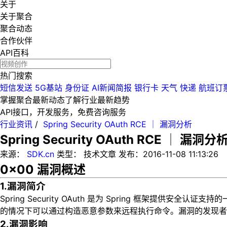
关于
关于聚合
聚合动态
合作伙伴
API百科
热门搜索
短信发送
5G基站
身份证
AI新闻简报
银行卡
天气
快递
航班订
掌握聚合最新动态
了解行业最新趋势
API接口，开发服务，免费咨询服务
行业资讯
/
Spring Security OAuth RCE │ 漏洞分析
Spring Security OAuth RCE │ 漏洞分
来源：
SDK.cn
类型：
技术文章
发布：
2016-11-08 11:13:26
0x00 漏洞概述
1.漏洞简介
Spring Security OAuth 是为 Spring 框架提供安
的情况下可以通过构造恶意参数来远程执行命令。漏洞的发现者在
2.漏洞影响