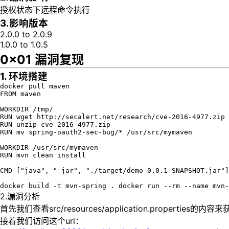
授权状态下远程命令执行
3.影响版本
2.0.0 to 2.0.9
1.0.0 to 1.0.5
0x01 漏洞复现
1. 环境搭建
docker pull maven
FROM maven

WORKDIR /tmp/

RUN wget http://secalert.net/research/cve-2016-4977.zip

RUN unzip cve-2016-4977.zip

RUN mv spring-oauth2-sec-bug/* /usr/src/mymaven

WORKDIR /usr/src/mymaven

RUN mvn clean install

CMD ["java", "-jar", "./target/demo-0.0.1-SNAPSHOT.jar"]

docker build -t mvn-spring . docker run --rm --name mvn-
2.漏洞分析
首先我们查看src/resources/application.properties的内
接着我们访问这个url：