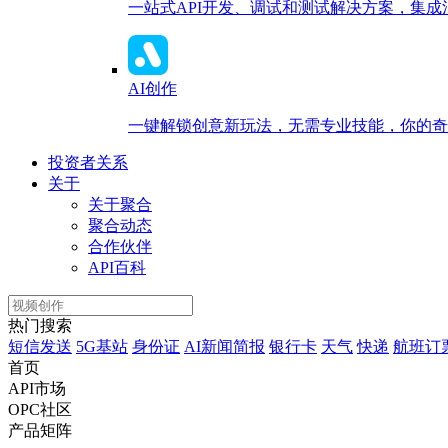
一站式API开发、调试和测试解决方案，集
AI创作
一键解锁创意新玩法，无需专业技能，你的奇思
投资者关系
关于
关于聚合
聚合动态
合作伙伴
API百科
热门搜索
短信发送
5G基站
身份证
AI新闻简报
银行卡
天气
快递
航班订
首页
API市场
OPC社区
产品矩阵