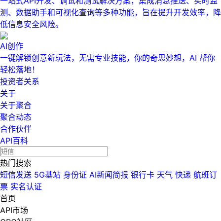
一站式API开发、调试和测试解决方案，集成消息推送、实时监
测、数据助手和可视化查询等多种功能，旨在提升开发效率，降
低信息安全风险。
AI创作
一键解锁创意新玩法，无需专业技能，你的奇思妙想，AI 帮你
轻松落地！
投资者关系
关于
关于聚合
聚合动态
合作伙伴
API百科
热门搜索
短信发送
5G基站
身份证
AI新闻简报
银行卡
天气
快递
航班订
票
实名认证
首页
API市场