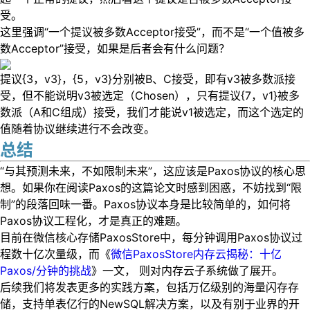
受。
这里强调“一个提议被多数Acceptor接受”，而不是“一个值被多
数Acceptor”接受，如果是后者会有什么问题？
提议{3，v3}，{5，v3}分别被B、C接受，即有v3被多数派接
受，但不能说明v3被选定（Chosen），只有提议{7，v1}被多
数派（A和C组成）接受，我们才能说v1被选定，而这个选定的
值随着协议继续进行不会改变。
总结
“与其预测未来，不如限制未来”，这应该是Paxos协议的核心思
想。如果你在阅读Paxos的这篇论文时感到困惑，不妨找到“限
制”的段落回味一番。Paxos协议本身是比较简单的，如何将
Paxos协议工程化，才是真正的难题。
目前在微信核心存储PaxosStore中，每分钟调用Paxos协议过
程数十亿次量级，而《
微信PaxosStore内存云揭秘：十亿
Paxos/分钟的挑战
》一文， 则对内存云子系统做了展开。
后续我们将发表更多的实践方案，包括万亿级别的海量闪存存
储，支持单表亿行的NewSQL解决方案，以及有别于业界的开