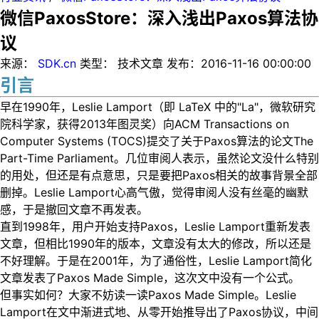
微信PaxosStore：深入浅出Paxos算法协
议
来源：
SDK.cn
类型：
技术文章
发布：
2016-11-16 00:00:00
引言
早在1990年，Leslie Lamport（即 LaTeX 中的"La"，微软研究
院科学家，获得2013年图灵奖）向ACM Transactions on
Computer Systems (TOCS)提交了关于Paxos算法的论文The
Part-Time Parliament。几位审阅人表示，虽然论文没什么特别
的用处，但还是有点意思，只是要把Paxos相关的故事背景全部
删掉。Leslie Lamport心高气傲，觉得审阅人没有丝毫的幽默
感，于是撤回文章不再发表。
直到1998年，用户开始支持Paxos，Leslie Lamport重新发表
文章，但相比1990年的版本，文章没有太大的修改，所以还是
不好理解。于是在2001年，为了通俗性，Leslie Lamport简化
文章发表了Paxos Made Simple，这次文中没有一个公式。
但事实如何？大家不妨读一读Paxos Made Simple。Leslie
Lamport在文中渐进式地、从零开始推导出了Paxos协议，中间