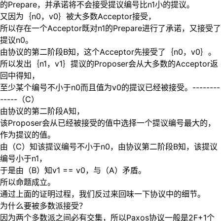
的Prepare，并承诺将不会接受提议编号比n1小的提议。
又因为｛n0，v0｝被大多数Acceptor接受，
所以存在一个Acceptor既对n1的Prepare进行了承诺，又接受了
提议n0。
由协议的第二阶段B知，这个Acceptor先接受了｛n0，v0｝。
所以发出｛n1，v1｝提议的Proposer会从大多数的Acceptor返
回中得知，
至少某个编号不小于n0而且值为v0的提议已经被接受。--------
-----（C）
由协议的第二阶段A知，
该Proposer会从已经被接受的值中选择一个提议编号最大的，
作为提议的值。
由（C）知该提议编号不小于n0，由协议第二阶段B知，该提议
编号小于n1，
于是由（B）知v1 == v0，与（A）矛盾。
所以命题成立。
通过上面的证明过程，我们反过来回味一下协议中的细节。
为什么要被多数派接受？
因为两个多数派之间必有交集，所以Paxos协议一般是2F+1个