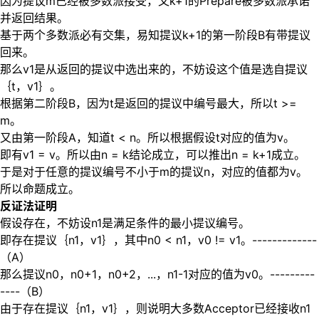
因为提议m已经被多数派接受，又k+1的Prepare被多数派承诺
并返回结果。
基于两个多数派必有交集，易知提议k+1的第一阶段B有带提议
回来。
那么v1是从返回的提议中选出来的，不妨设这个值是选自提议
｛t，v1｝。
根据第二阶段B，因为t是返回的提议中编号最大，所以t >=
m。
又由第一阶段A，知道t < n。所以根据假设t对应的值为v。
即有v1 = v。所以由n = k结论成立，可以推出n = k+1成立。
于是对于任意的提议编号不小于m的提议n，对应的值都为v。
所以命题成立。
反证法证明
假设存在，不妨设n1是满足条件的最小提议编号。
即存在提议｛n1，v1｝，其中n0 < n1，v0 != v1。-------------
（A）
那么提议n0，n0+1，n0+2，...，n1-1对应的值为v0。---------
----（B）
由于存在提议｛n1，v1｝，则说明大多数Acceptor已经接收n1