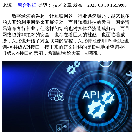
来源：
聚合数据
类型：
技术文章
发布：
2023-03-30 16:39:08
数字经济的兴起，让互联网这一行业迅速崛起，越来越多
的人开始利用网络来开展活动，而且随着科技的发展，网络贸
易遍布各行各业，但这样的结构也对实体经济造成打击，而且
网络也并非绝对的安全，也存在着巨大的挑战，也面临着威
胁，为此也开始了对互联网的管控，为此特地使用IPv4地址查
询-区县级API接口，接下来的短文讲述的是IPv4地址查询-区
县级API接口的示例，希望能带给大家一些帮助。