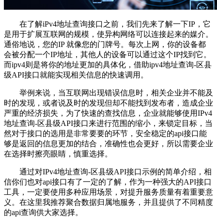
在了解iPv4地址查询接口之前，我们先来了解一下IP，它
是用于扩展互联网的规模，使异构网络可以连接起来的媒介。
通俗地说，您的IP 就像您的门牌号。每次上网，你的设备都
会被分配一个IP地址，其他人的设备可以通过这个IP找到它。
而ipv4则是将你的地址更加的具体化，借助ipv4地址查询-区县
级API接口就能实现相关信息的快速调用。
举例来说，当互联网出现错误信息时，相关企业并不能及
时的发现，或者说及时的发现但却不能找到发布者，造成企业
严重的经济损失，为了快速的查找信息，企业就能够使用IPv4
地址查询-区县级API接口来进行范围的缩小，来锁定目标，当
然对于接口的选用是非常要要的环节，安全稳定的api接口能
够是返回的信息更加的结合，准确性也会更好，所以需要企业
在选择时擦亮眼睛，慎重选择。
通过对IPv4地址查询-区县级API接口示例的简单介绍，相
信你们也对api接口有了一定的了解，作为一种强大的API接口
工具，一定要使用多种应用场景，对提升服务质量有着重要意
义。在这里我推荐聚合数据归属地服务，并且提供了不同精度
的api查询供大家选择。