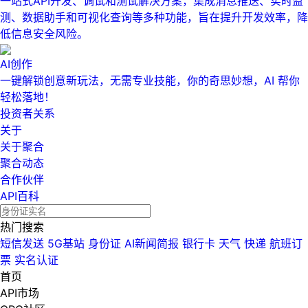
一站式API开发、调试和测试解决方案，集成消息推送、实时监
测、数据助手和可视化查询等多种功能，旨在提升开发效率，降
低信息安全风险。
AI创作
一键解锁创意新玩法，无需专业技能，你的奇思妙想，AI 帮你
轻松落地！
投资者关系
关于
关于聚合
聚合动态
合作伙伴
API百科
热门搜索
短信发送
5G基站
身份证
AI新闻简报
银行卡
天气
快递
航班订
票
实名认证
首页
API市场