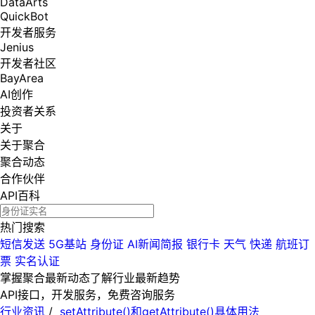
DataArts
QuickBot
开发者服务
Jenius
开发者社区
BayArea
AI创作
投资者关系
关于
关于聚合
聚合动态
合作伙伴
API百科
热门搜索
短信发送
5G基站
身份证
AI新闻简报
银行卡
天气
快递
航班订
票
实名认证
掌握聚合最新动态
了解行业最新趋势
API接口，开发服务，免费咨询服务
行业资讯
/
setAttribute()和getAttribute()具体用法