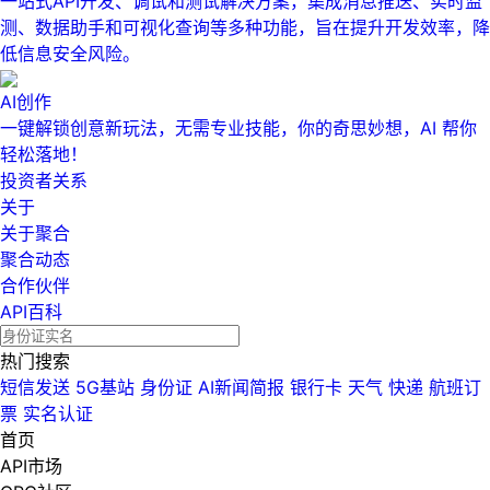
一站式API开发、调试和测试解决方案，集成消息推送、实时监
测、数据助手和可视化查询等多种功能，旨在提升开发效率，降
低信息安全风险。
AI创作
一键解锁创意新玩法，无需专业技能，你的奇思妙想，AI 帮你
轻松落地！
投资者关系
关于
关于聚合
聚合动态
合作伙伴
API百科
热门搜索
短信发送
5G基站
身份证
AI新闻简报
银行卡
天气
快递
航班订
票
实名认证
首页
API市场