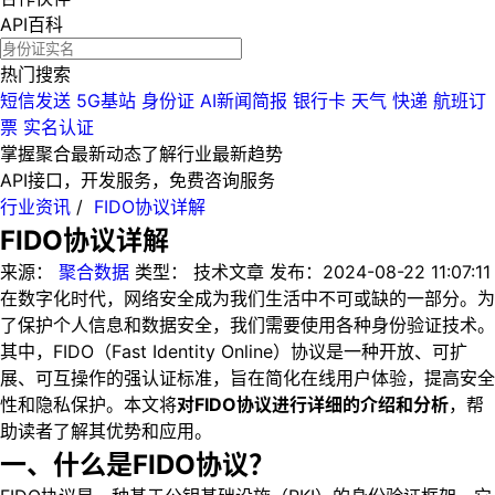
API百科
热门搜索
短信发送
5G基站
身份证
AI新闻简报
银行卡
天气
快递
航班订
票
实名认证
掌握聚合最新动态
了解行业最新趋势
API接口，开发服务，免费咨询服务
行业资讯
/
FIDO协议详解
FIDO协议详解
来源：
聚合数据
类型：
技术文章
发布：
2024-08-22 11:07:11
在数字化时代，网络安全成为我们生活中不可或缺的一部分。为
了保护个人信息和数据安全，我们需要使用各种身份验证技术。
其中，FIDO（Fast Identity Online）协议是一种开放、可扩
展、可互操作的强认证标准，旨在简化在线用户体验，提高安全
性和隐私保护。本文将
对FIDO协议进行详细的介绍和分析
，帮
助读者了解其优势和应用。
一、什么是FIDO协议？