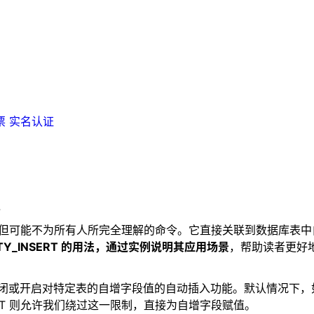
票
实名认证
7
经常被提及但可能不为所有人所完全理解的命令。它直接关联到数据
TITY_INSERT 的用法，通过实例说明其应用场景
，帮助读者更好
个命令，用于暂时关闭或开启对特定表的自增字段值的自动插入功能。默
SERT 则允许我们绕过这一限制，直接为自增字段赋值。