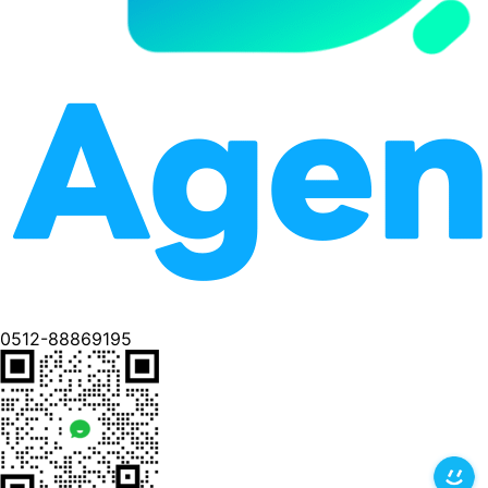
0512-88869195