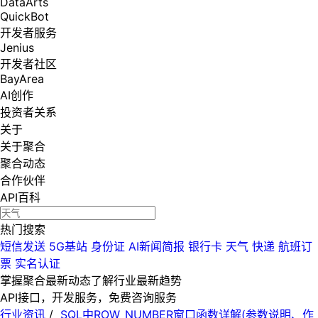
DataArts
QuickBot
开发者服务
Jenius
开发者社区
BayArea
AI创作
投资者关系
关于
关于聚合
聚合动态
合作伙伴
API百科
热门搜索
短信发送
5G基站
身份证
AI新闻简报
银行卡
天气
快递
航班订
票
实名认证
掌握聚合最新动态
了解行业最新趋势
API接口，开发服务，免费咨询服务
行业资讯
/
SQL中ROW_NUMBER窗口函数详解(参数说明、作