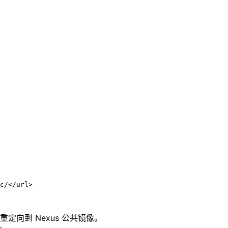
。
c/</url>

向到 Nexus 公共镜像。