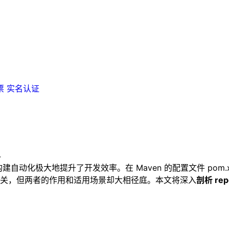
票
实名认证
4
动化极大地提升了开发效率。在 Maven 的配置文件 pom.xml 中，
关，但两者的作用和适用场景却大相径庭。本文将深入
剖析 rep