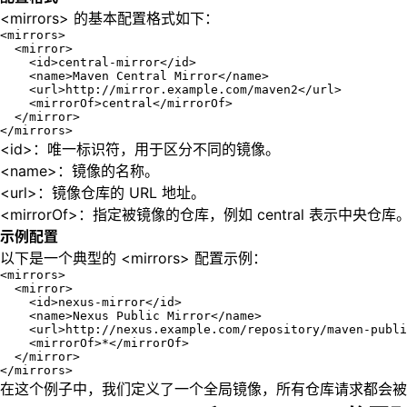
<mirrors> 的基本配置格式如下：
<mirrors>

  <mirror>

    <id>central-mirror</id>

    <name>Maven Central Mirror</name>

    <url>http://mirror.example.com/maven2</url>

    <mirrorOf>central</mirrorOf>

  </mirror>

</mirrors>
<id>：唯一标识符，用于区分不同的镜像。
<name>：镜像的名称。
<url>：镜像仓库的 URL 地址。
<mirrorOf>：指定被镜像的仓库，例如 central 表示中央仓库
示例配置
以下是一个典型的 <mirrors> 配置示例：
<mirrors>

  <mirror>

    <id>nexus-mirror</id>

    <name>Nexus Public Mirror</name>

    <url>http://nexus.example.com/repository/maven-publi
    <mirrorOf>*</mirrorOf>

  </mirror>

</mirrors>
在这个例子中，我们定义了一个全局镜像，所有仓库请求都会被重定