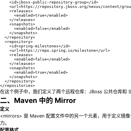
    <id>jboss-public-repository-group</id>

    <url>https://repository.jboss.org/nexus/content/grou
    <releases>

      <enabled>true</enabled>

    </releases>

    <snapshots>

      <enabled>false</enabled>

    </snapshots>

  </repository>

  <repository>

    <id>spring-milestones</id>

    <url>https://repo.spring.io/milestone</url>

    <releases>

      <enabled>false</enabled>

    </releases>

    <snapshots>

      <enabled>true</enabled>

    </snapshots>

  </repository>

</repositories>
在这个例子中，我们定义了两个远程仓库：JBoss 公共仓库和 Sprin
二、Maven 中的 Mirror
定义
<mirrors> 是 Maven 配置文件中的另一个元素，
力。
配置格式