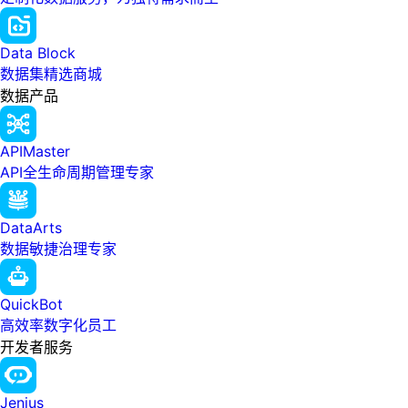
Data Block
数据集精选商城
数据产品
APIMaster
API全生命周期管理专家
DataArts
数据敏捷治理专家
QuickBot
高效率数字化员工
开发者服务
Jenius