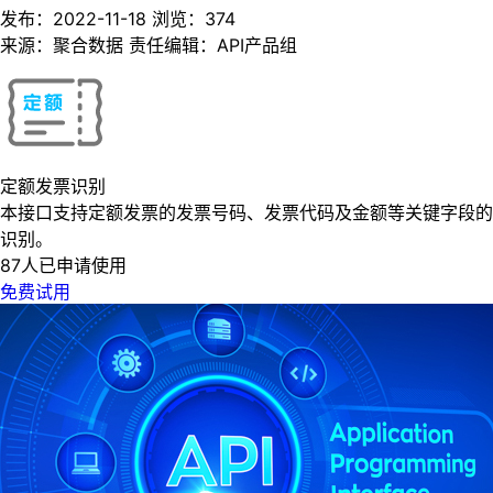
发布：2022-11-18
浏览：
374
来源：聚合数据
责任编辑：API产品组
定额发票识别
本接口支持定额发票的发票号码、发票代码及金额等关键字段的
识别。
87人已申请使用
免费试用