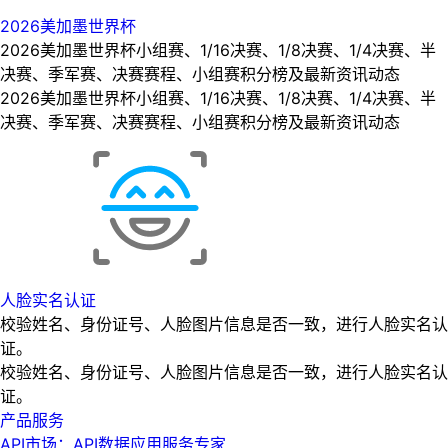
2026美加墨世界杯
2026美加墨世界杯小组赛、1/16决赛、1/8决赛、1/4决赛、半
决赛、季军赛、决赛赛程、小组赛积分榜及最新资讯动态
2026美加墨世界杯小组赛、1/16决赛、1/8决赛、1/4决赛、半
决赛、季军赛、决赛赛程、小组赛积分榜及最新资讯动态
人脸实名认证
校验姓名、身份证号、人脸图片信息是否一致，进行人脸实名认
证。
校验姓名、身份证号、人脸图片信息是否一致，进行人脸实名认
证。
产品服务
API市场：API数据应用服务专家