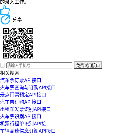
的录入工作。
分享
免费试用接口
相关搜索
汽车票订票API接口
火车票查询与订购API接口
景点门票预定API接口
汽车票订购API接口
出租车发票识别API接口
火车票识别API接口
机票行程单识别API接口
车辆高速信息订阅API接口