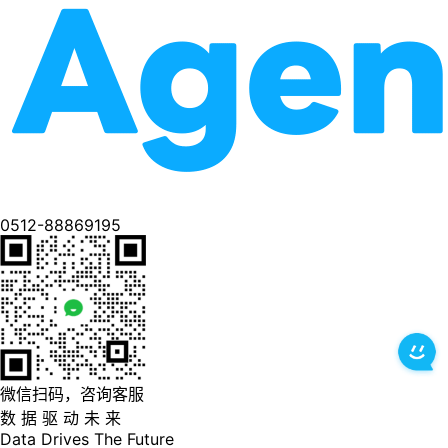
0512-88869195
微信扫码，咨询客服
数 据 驱 动 未 来
Data
Drives
The
Future