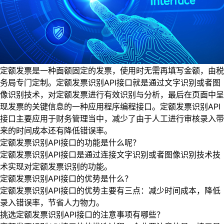
定额发票是一种面额固定的发票，使用时无需再填写金额，由税
务局专门定制。定额发票识别API接口就是通过文字识别或者图
像识别技术，对定额发票进行有效识别与分析，最后在页面中呈
现发票的关键信息的一种应用程序编程接口。定额发票识别API
接口主要应用于财务管理当中，减少了由于人工进行审核录入带
来的时间成本还有降低错误率。
定额发票识别API接口的功能是什么呢？
定额发票识别API接口是通过连接文字识别或者图像识别技术技
术实现对定额发票识别的功能。
定额发票识别API接口的优势是什么？
定额发票识别API接口的优势主要有三点：减少时间成本，降低
录入错误率，节省人力物力。
挑选定额发票识别API接口的注意事项有哪些？