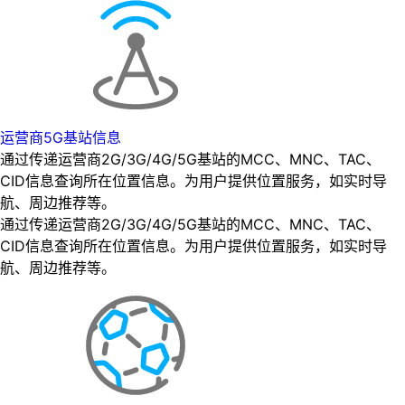
运营商5G基站信息
通过传递运营商2G/3G/4G/5G基站的MCC、MNC、TAC、
CID信息查询所在位置信息。为用户提供位置服务，如实时导
航、周边推荐等。
通过传递运营商2G/3G/4G/5G基站的MCC、MNC、TAC、
CID信息查询所在位置信息。为用户提供位置服务，如实时导
航、周边推荐等。