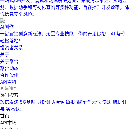
一站式API开发、调试和测试解决方案，集成消息推送、实时监
测、数据助手和可视化查询等多种功能，旨在提升开发效率，降
低信息安全风险。
AI创作
一键解锁创意新玩法，无需专业技能，你的奇思妙想，AI 帮你
轻松落地！
投资者关系
关于
关于聚合
聚合动态
合作伙伴
API百科
热门搜索
短信发送
5G基站
身份证
AI新闻简报
银行卡
天气
快递
航班订
票
实名认证
首页
API市场