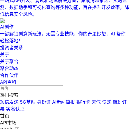
一站式API开发、调试和测试解决方案，集成消息推送、实时监
测、数据助手和可视化查询等多种功能，旨在提升开发效率，降
低信息安全风险。
AI创作
一键解锁创意新玩法，无需专业技能，你的奇思妙想，AI 帮你
轻松落地！
投资者关系
关于
关于聚合
聚合动态
合作伙伴
API百科
热门搜索
短信发送
5G基站
身份证
AI新闻简报
银行卡
天气
快递
航班订
票
实名认证
首页
API市场