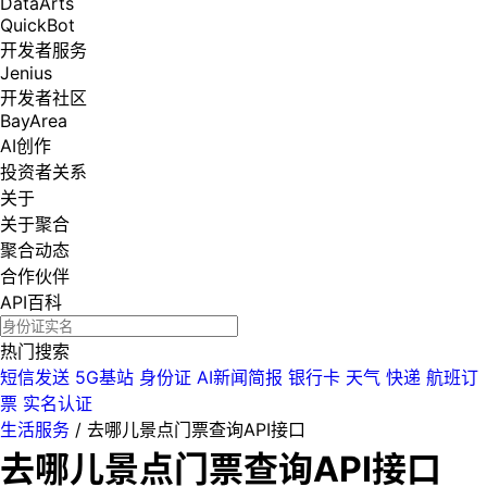
DataArts
QuickBot
开发者服务
Jenius
开发者社区
BayArea
AI创作
投资者关系
关于
关于聚合
聚合动态
合作伙伴
API百科
热门搜索
短信发送
5G基站
身份证
AI新闻简报
银行卡
天气
快递
航班订
票
实名认证
生活服务
/
去哪儿景点门票查询API接口
去哪儿景点门票查询API接口