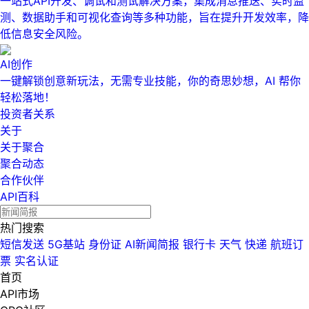
一站式API开发、调试和测试解决方案，集成消息推送、实时监
测、数据助手和可视化查询等多种功能，旨在提升开发效率，降
低信息安全风险。
AI创作
一键解锁创意新玩法，无需专业技能，你的奇思妙想，AI 帮你
轻松落地！
投资者关系
关于
关于聚合
聚合动态
合作伙伴
API百科
热门搜索
短信发送
5G基站
身份证
AI新闻简报
银行卡
天气
快递
航班订
票
实名认证
首页
API市场