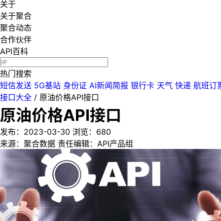
关于
关于聚合
聚合动态
合作伙伴
API百科
热门搜索
短信发送
5G基站
身份证
AI新闻简报
银行卡
天气
快递
航班订
接口大全
/
原油价格API接口
原油价格API接口
发布：2023-03-30
浏览：
680
来源：聚合数据
责任编辑：API产品组