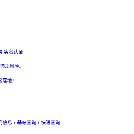
票
实名认证
违规风险。
松落地！
商信息 / 基站查询 / 快递查询