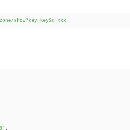
zone/show?key=key&c=xxx"
8"
,