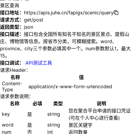
景区查询
接口地址：
https://apis.juhe.cn/fapigx/scenic/query
请求方式：
get/post
返回类型：
json
接口描述：
接口包含全国所有知名不知名的景区景点、度假山
庄、博物馆等信息。按省市分类，可模糊搜索。word、
province、city三个参数必填其中一个。num参数默认1，最大
15。
接口调试：
API测试工具
请求Header：
名称
值
Content-
application/x-www-form-urlencoded
Type
请求参数说明：
名称
必填
类型
说明
您在聚合平台申请的接口凭证
key
string
是
(可在个人中心进行查看)
word
string
是
景区关键字
num
int
否
返回数量