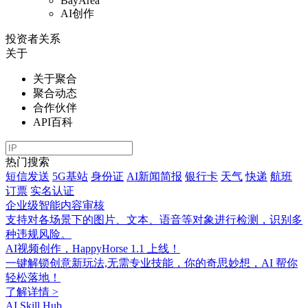
BayArea
AI创作
投资者关系
关于
关于聚合
聚合动态
合作伙伴
API百科
热门搜索
短信发送
5G基站
身份证
AI新闻简报
银行卡
天气
快递
航班
订票
实名认证
企业级智能内容审核
支持对各场景下的图片、文本、语音等对象进行检测，识别多
种违规风险。
AI视频创作，HappyHorse 1.1 上线！
一键解锁创意新玩法,无需专业技能，你的奇思妙想，AI 帮你
轻松落地！
了解详情 >
AI Skill Hub