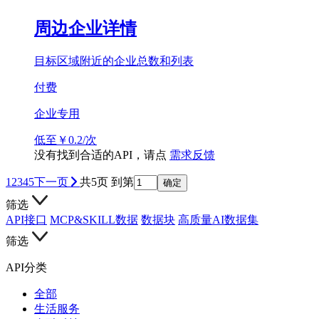
周边企业详情
目标区域附近的企业总数和列表
付费
企业专用
低至￥0.2/次
没有找到合适的API，请点
需求反馈
1
2
3
4
5
下一页
共5页
到第
确定
筛选
API接口
MCP&SKILL数据
数据块
高质量AI数据集
筛选
API分类
全部
生活服务