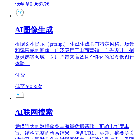
低至￥0.0667/次
AI图像生成
根据文本提示（prompt）,生成生成具有特定风格、场景
和氛围感的图像。广泛应用于电商营销、广告设计、创
意灵感等领域，为用户带来高效且个性化的AI图像创作
体验。
付费
低至￥0.3/次
AI联网搜索
凭借强大的数据储备与海量数据基础，可输出维度丰
富、结构完整的检索结果，包含URL、标题、摘要等关