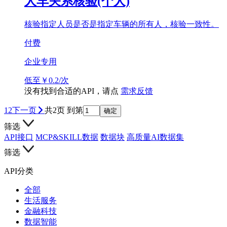
人车关系核验(个人)
核验指定人员是否是指定车辆的所有人，核验一致性。
付费
企业专用
低至￥0.2/次
没有找到合适的API，请点
需求反馈
1
2
下一页
共2页
到第
确定
筛选
API接口
MCP&SKILL数据
数据块
高质量AI数据集
筛选
API分类
全部
生活服务
金融科技
数据智能