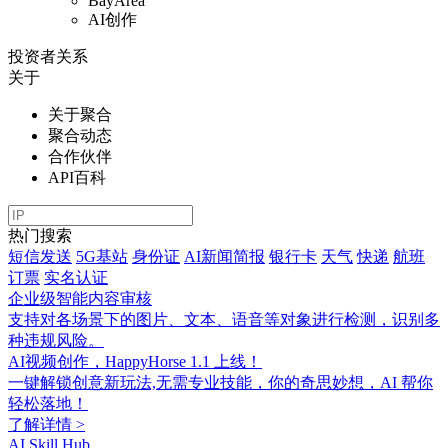
BayArea
AI创作
投资者关系
关于
关于聚合
聚合动态
合作伙伴
API百科
热门搜索
短信发送
5G基站
身份证
AI新闻简报
银行卡
天气
快递
航班
订票
实名认证
企业级智能内容审核
支持对各场景下的图片、文本、语音等对象进行检测，识别多
种违规风险。
AI视频创作，HappyHorse 1.1 上线！
一键解锁创意新玩法,无需专业技能，你的奇思妙想，AI 帮你
轻松落地！
了解详情 >
AI Skill Hub