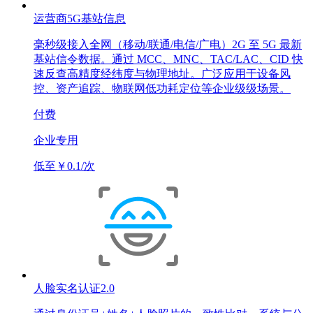
运营商5G基站信息
毫秒级接入全网（移动/联通/电信/广电）2G 至 5G 最新
基站信令数据。通过 MCC、MNC、TAC/LAC、CID 快
速反查高精度经纬度与物理地址。广泛应用于设备风
控、资产追踪、物联网低功耗定位等企业级级场景。
付费
企业专用
低至￥0.1/次
人脸实名认证2.0