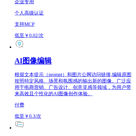
企业专用
个人高级认证
支持MCP
低至￥0.02/次
AI图像编辑
根据文本提示（prompt）和图片公网访问链接,编辑原图
按照特定风格、场景和氛围感的输出新的图像。广泛应
用于电商营销、广告设计、创意灵感等领域，为用户带
来高效且个性化的AI图像创作体验。
付费
低至￥0.3/次