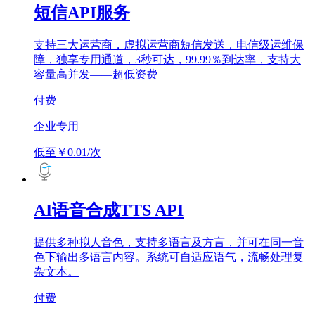
短信API服务
支持三大运营商，虚拟运营商短信发送，电信级运维保
障，独享专用通道，3秒可达，99.99％到达率，支持大
容量高并发——超低资费
付费
企业专用
低至￥0.01/次
AI语音合成TTS API
提供多种拟人音色，支持多语言及方言，并可在同一音
色下输出多语言内容。系统可自适应语气，流畅处理复
杂文本。
付费