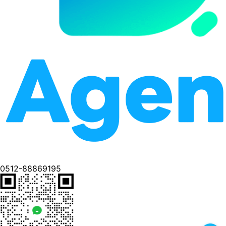
0512-88869195