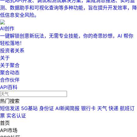
一站式API开发、调试和测试解决方案，集成消息推送、实时监
测、数据助手和可视化查询等多种功能，旨在提升开发效率，降
低信息安全风险。
AI创作
一键解锁创意新玩法，无需专业技能，你的奇思妙想，AI 帮你
轻松落地！
投资者关系
关于
关于聚合
聚合动态
合作伙伴
API百科
热门搜索
短信发送
5G基站
身份证
AI新闻简报
银行卡
天气
快递
航班订
票
实名认证
首页
API市场