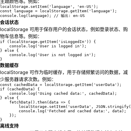
主题颜色等。例如：
localStorage.setItem('language', 'en-US');

const language = localStorage.getItem('language');

console.log(language); // 输出: en-US
会话状态
localStorage 可用于保存用户的会话状态，例如登录状态、购
物车信息等。例如：
if (localStorage.getItem('isLoggedIn')) {

    console.log('User is logged in');

} else {

    console.log('User is not logged in');

}
数据缓存
localStorage 可作为临时缓存，用于存储频繁访问的数据，减
少服务器请求次数。例如：
const cachedData = localStorage.getItem('userData');

if (cachedData) {

    console.log('Using cached data:', cachedData);

} else {

    fetchData().then(data => {

        localStorage.setItem('userData', JSON.stringify(
        console.log('Fetched and cached data:', data);

    });

}
离线支持