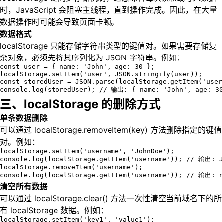
时，JavaScript 会阻塞主线程，直到操作完成。因此，在大量
数据操作时可能会导致页面卡顿。
数据格式
localStorage 只能存储字符串类型的键值对。如果需要存储复
杂对象，必须先将其序列化为 JSON 字符串。例如：
const user = { name: 'John', age: 30 };

localStorage.setItem('user', JSON.stringify(user));

const storedUser = JSON.parse(localStorage.getItem('user
console.log(storedUser); // 输出: { name: 'John', age: 3
三、localStorage 的删除方式
单条数据删除
可以通过 localStorage.removeItem(key) 方法删除指定的键值
对。例如：
localStorage.setItem('username', 'JohnDoe');

console.log(localStorage.getItem('username')); // 输出: J
localStorage.removeItem('username');

console.log(localStorage.getItem('username')); // 输出: 
清空所有数据
可以通过 localStorage.clear() 方法一次性清空当前域名下的所
有 localStorage 数据。例如：
localStorage.setItem('key1', 'value1');
