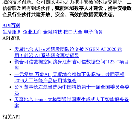
域的技术创新。公司愿以协办之力携手安徽省数据交易所、工
信智联及所有到场伙伴，
赋能区域数字人才建设，携手安徽政
企及行业伙伴共建开放、安全、高效的数据要素生态。
API百科
生活服务
企业工商
金融科技
接口大全
电子商务
API资讯
天聚地合 AI 技术研发团队论文被 NGEN-AI 2026 录
用！前沿 AI 系统研究再结硕果
聚合可信数据空间跻身江苏省可信数据空间“123+”项目
库
一元复始 万象AI | 天聚地合携旗下朱庇特，共同亮相
2026人工智能产品应用博览会
公司董事长左磊当选为中国科协第十一届全国委员会委
员
天聚地合 Jenius 大模型通过国家生成式人工智能服务备
案
相关API