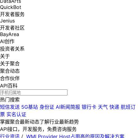
DataArts
QuickBot
开发者服务
Jenius
开发者社区
BayArea
AI创作
投资者关系
关于
关于聚合
聚合动态
合作伙伴
API百科
热门搜索
短信发送
5G基站
身份证
AI新闻简报
银行卡
天气
快递
航班订
票
实名认证
掌握聚合最新动态
了解行业最新趋势
API接口，开发服务，免费咨询服务
行业资讯
/
WMI Provider Host占用高的原因及解决方案