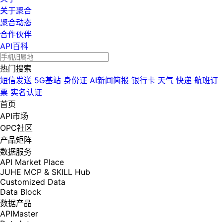
关于聚合
聚合动态
合作伙伴
API百科
热门搜索
短信发送
5G基站
身份证
AI新闻简报
银行卡
天气
快递
航班订
票
实名认证
首页
API市场
OPC社区
产品矩阵
数据服务
API Market Place
JUHE MCP & SKILL Hub
Customized Data
Data Block
数据产品
APIMaster